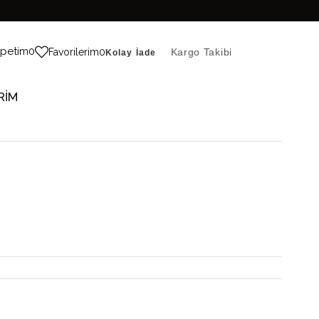
petim
0
Favorilerim
0
Kargo Takibi
Kolay İade
RİM