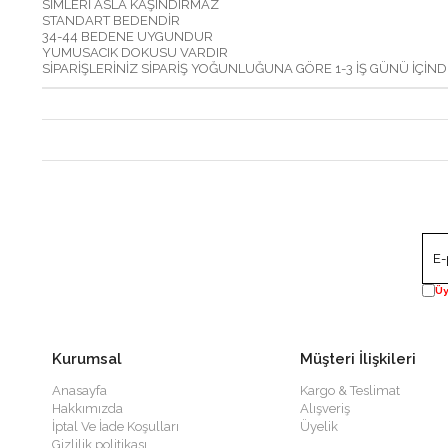
SİMLERİ ASLA KAŞINDIRMAZ
STANDART BEDENDİR
34-44 BEDENE UYGUNDUR
YUMUSACIK DOKUSU VARDIR
SİPARİŞLERİNİZ SİPARİŞ YOĞUNLUĞUNA GÖRE 1-3 İŞ GÜNÜ İÇİN
Üy
Kurumsal
Müşteri İlişkileri
Anasayfa
Kargo & Teslimat
Hakkımızda
Alışveriş
İptal Ve İade Koşulları
Üyelik
Gizlilik politikası