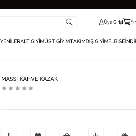
Se
Üye Girişi
 YENİLER
ALT GİYİM
ÜST GİYİM
TAKIM
DIŞ GİYİM
ELBİSE
İNDİ
MASSİ KAHVE KAZAK