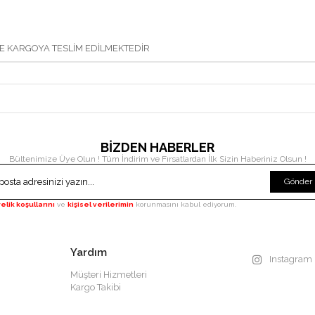
DE KARGOYA TESLİM EDİLMEKTEDİR
BİZDEN HABERLER
Bültenimize Üye Olun ! Tüm İndirim ve Fırsatlardan İlk Sizin Haberiniz Olsun !
Gönder
elik koşullarını
ve
kişisel verilerimin
korunmasını kabul ediyorum.
Yardım
Instagram
Müşteri Hizmetleri
Kargo Takibi