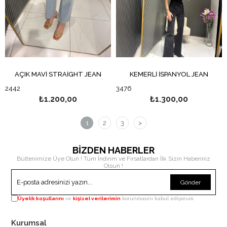
AÇIK MAVİ STRAİGHT JEAN
KEMERLİ İSPANYOL JEAN
2442
3476
₺1.200,00
₺1.300,00
1
2
3
>
BİZDEN HABERLER
Bültenimize Üye Olun ! Tüm İndirim ve Fırsatlardan İlk Sizin Haberiniz
Olsun !
Gönder
Üyelik koşullarını
ve
kişisel verilerimin
korunmasını kabul ediyorum.
Kurumsal