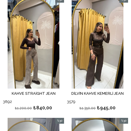
İndirim
İndirim
%30İndirim
%30İndi
KAHVE STRAİGHT JEAN
DİLVİN KAHVE KEMERLİ JEAN
3892
3579
₺840,00
₺945,00
₺1.200,00
₺1.350,00
%30
%30
İndirim
İndirim