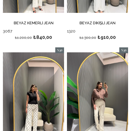
BEYAZ KEMERLİ JEAN
BEYAZ DİKİŞLİ JEAN
3067
1320
₺840,00
₺910,00
₺1.200,00
₺1.300,00
%30
%30
İndirim
İndirim
%30İndirim
%30İndi