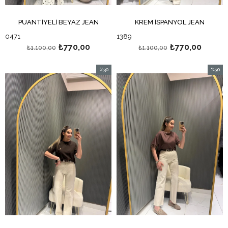
PUANTİYELİ BEYAZ JEAN
KREM İSPANYOL JEAN
0471
1389
₺770,00
₺770,00
₺1.100,00
₺1.100,00
%30
%30
İndirim
İndirim
%30İndirim
%30İndi