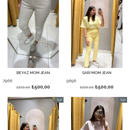
BEYAZ MOM JEAN
SARI MOM JEAN
7966
9696
₺500,00
₺500,00
₺720,00
₺720,00
%37
%37
İndirim
İndirim
%37İndirim
%37İndi