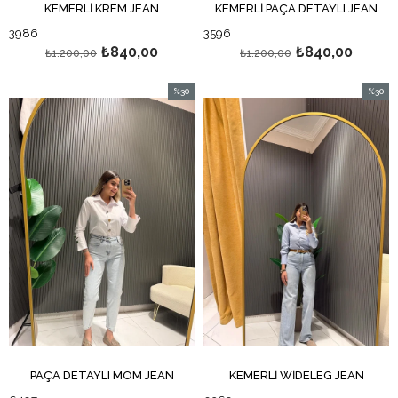
KEMERLİ KREM JEAN
KEMERLİ PAÇA DETAYLI JEAN
3986
3596
₺840,00
₺840,00
₺1.200,00
₺1.200,00
%30
%30
İndirim
İndirim
%30İndirim
%30İndi
PAÇA DETAYLI MOM JEAN
KEMERLİ WİDELEG JEAN