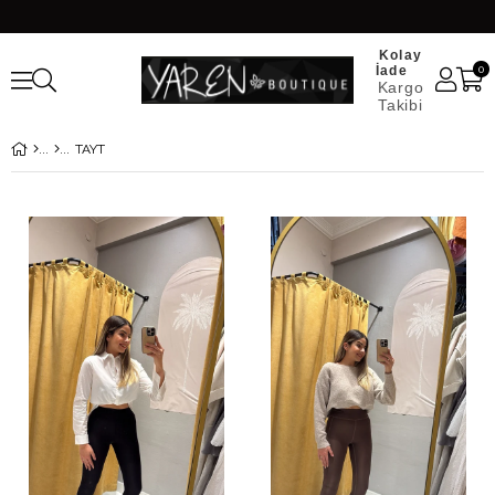
Kolay
İade
0
Kargo
Takibi
TAYT