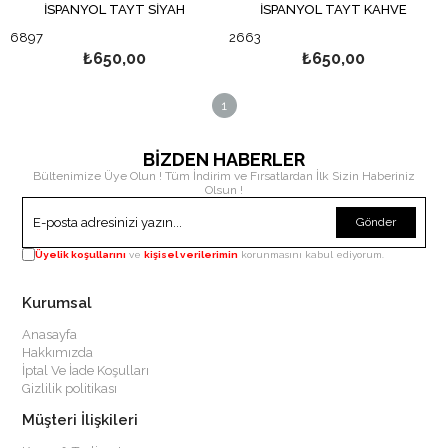
İSPANYOL TAYT SİYAH
İSPANYOL TAYT KAHVE
6897
2663
₺650,00
₺650,00
1
BİZDEN HABERLER
Bültenimize Üye Olun ! Tüm İndirim ve Fırsatlardan İlk Sizin Haberiniz
Olsun !
Gönder
Üyelik koşullarını
ve
kişisel verilerimin
korunmasını kabul ediyorum.
Kurumsal
Anasayfa
Hakkımızda
İptal Ve İade Koşulları
Gizlilik politikası
Müşteri İlişkileri