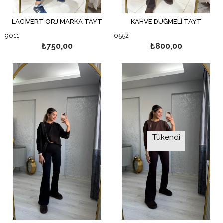
LACİVERT ORJ MARKA TAYT
KAHVE DÜĞMELİ TAYT
9011
0552
₺750,00
₺800,00
Tükendi