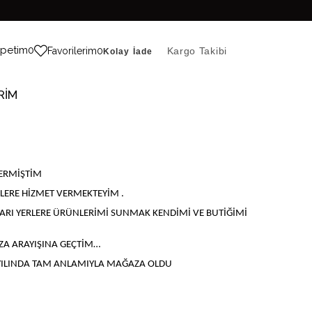
petim
0
Favorilerim
0
Kargo Takibi
Kolay İade
RİM
VERMİŞTİM
LERE HİZMET VERMEKTEYİM .
KLARI YERLERE ÜRÜNLERİMİ SUNMAK KENDİMİ VE BUTİĞİMİ
ZA ARAYIŞINA GEÇTİM…
0 YILINDA TAM ANLAMIYLA MAĞAZA OLDU