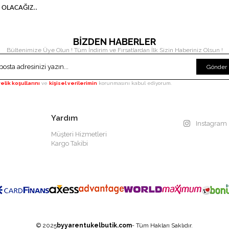
 OLACAĞIZ..
BİZDEN HABERLER
Bültenimize Üye Olun ! Tüm İndirim ve Fırsatlardan İlk Sizin Haberiniz Olsun !
Gönder
elik koşullarını
ve
kişisel verilerimin
korunmasını kabul ediyorum.
Yardım
Instagram
Müşteri Hizmetleri
Kargo Takibi
© 2025
byyarentukelbutik.com
- Tüm Hakları Saklıdır.