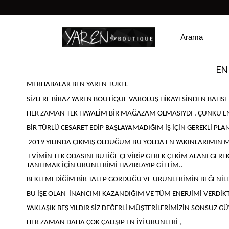
EN
MERHABALAR BEN YAREN TÜKEL
SİZLERE BİRAZ YAREN BOUTİQUE VAROLUŞ HİKAYESİNDEN BAHS
HER ZAMAN TEK HAYALİM BİR MAĞAZAM OLMASIYDI . ÇÜNKÜ EN 
BİR TÜRLÜ CESARET EDİP BAŞLAYAMADIĞIM İŞ İÇİN GEREKLİ PL
2019 YILINDA ÇIKMIŞ OLDUĞUM BU YOLDA EN YAKINLARIMIN M
EVİMİN TEK ODASINI BUTİĞE ÇEVİRİP GEREK ÇEKİM ALANI GERE
TANITMAK İÇİN ÜRÜNLERİMİ HAZIRLAYIP GİTTİM..
BEKLEMEDİĞİM BİR TALEP GÖRDÜĞÜ VE ÜRÜNLERİMİN BEĞENİLD
BU İŞE OLAN İNANCIMI KAZANDIĞIM VE TÜM ENERJİMİ VERDİK
YAKLAŞIK BEŞ YILDIR SİZ DEĞERLİ MÜŞTERİLERİMİZİN SONSUZ GÜ
HER ZAMAN DAHA ÇOK ÇALIŞIP EN İYİ ÜRÜNLERİ ,