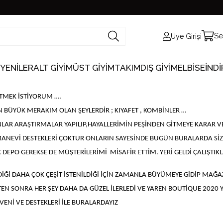
Se
Üye Girişi
 YENİLER
ALT GİYİM
ÜST GİYİM
TAKIM
DIŞ GİYİM
ELBİSE
İNDİ
ETMEK İSTİYORUM ….
BÜYÜK MERAKIM OLAN ŞEYLERDİR ; KIYAFET , KOMBİNLER …
ANLAR ARAŞTIRMALAR YAPILIP,HAYALLERİMİN PEŞİNDEN GİTMEYE KARAR 
ANEVİ DESTEKLERİ ÇOKTUR ONLARIN SAYESİNDE BUGÜN BURALARDA SİZ
K DEPO GEREKSE DE MÜŞTERİLERİMİ MİSAFİR ETTİM. YERİ GELDİ ÇALIŞTI
İĞİ DAHA ÇOK ÇEŞİT İSTENİLDİĞİ İÇİN ZAMANLA BÜYÜMEYE GİDİP MAĞA
TEN SONRA HER ŞEY DAHA DA GÜZEL İLERLEDİ VE YAREN BOUTİQUE 202
VENİ VE DESTEKLERİ İLE BURALARDAYIZ